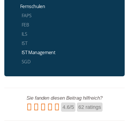
Fernschulen
FAPS
FEB
ILS
IST
IST Management
SGD
Sie fanden diesen Beitrag hilfreich?
4.6
/
5
62
ratings