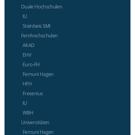
Duale Hochschulen
IU
Steinbeis SMI
Fernhochschulen
AKAD
EHV
Euro-FH
Fernuni Hagen
HFH
Fresenius
IU
WBH
Universitäten
Fernuni Hagen