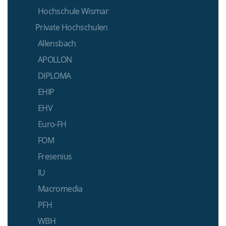
Hochschule Wismar
Private Hochschulen
Allensbach
APOLLON
DIPLOMA
EHIP
EHV
Euro-FH
FOM
Fresenius
IU
Macromedia
PFH
WBH