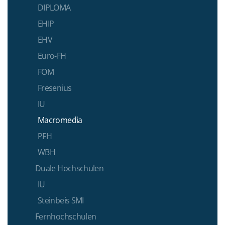
DIPLOMA
EHIP
EHV
Euro-FH
FOM
Fresenius
IU
Macromedia
PFH
WBH
Duale Hochschulen
IU
Steinbeis SMI
Fernhochschulen