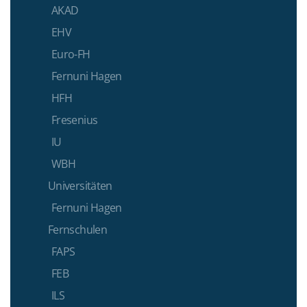
AKAD
EHV
Euro-FH
Fernuni Hagen
HFH
Fresenius
IU
WBH
Universitäten
Fernuni Hagen
Fernschulen
FAPS
FEB
ILS