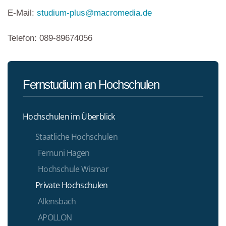
E-Mail:
studium-plus@macromedia.de
Telefon: 089-89674056
Fernstudium an Hochschulen
Hochschulen im Überblick
Staatliche Hochschulen
Fernuni Hagen
Hochschule Wismar
Private Hochschulen
Allensbach
APOLLON