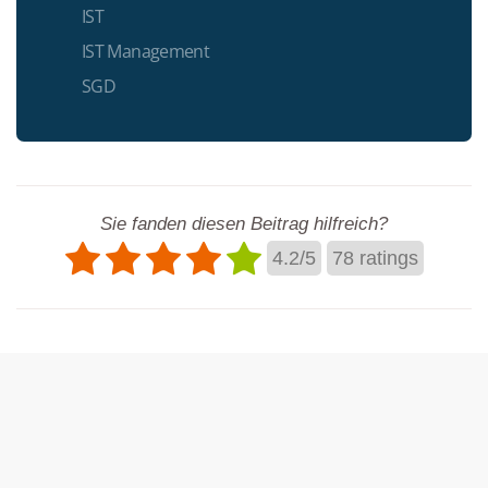
IST
IST Management
SGD
Sie fanden diesen Beitrag hilfreich?
4.2
/
5
78
ratings